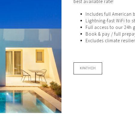
best available rate!
Includes full American 
Lightning-fast WiFi to 
Full access to our 24h
Book & pay / full prep
Excludes climate resilie
ΚΡΑΤΗΣΗ