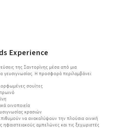
ds Experience
γεύσεις της Σαντορίνης μέσα από μια
ία γευσιγνωσίας. Η προσφορά περιλαμβάνει:
μορφωμένες σουίτες
 πρωινό
ίνη
ικά οινοποιεία
ευσιγνωσίας κρασιών
 επιθυμούν να ανακαλύψουν την πλούσια οινική
υς ηφαιστειακούς αμπελώνες και τις ξεχωριστές