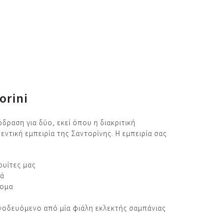
orini
δραση για δύο, εκεί όπου η διακριτική
ντική εμπειρία της Σαντορίνης. Η εμπειρία σας
ουίτες μας
νά
τομα
υνοδευόμενο από μία φιάλη εκλεκτής σαμπάνιας