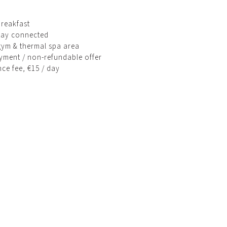
breakfast
stay connected
 gym & thermal spa area
ayment / non-refundable offer
nce fee, €15 / day