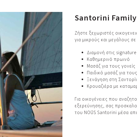
Santorini Famil
Ζήστε ξεχωριστές οικογενει
για μικρούς και μεγάλους σ
Διαμονή στις signature
Καθημερινό πρωινό
Μασάζ για τους γονείς
Παιδικό μασάζ για του
Ξενάγηση στη Σαντορί
Κρουαζιέρα με καταμα
Για οικογένειες που αναζητ
εξερεύνησης, σας προσκαλού
του NOŪS Santorini μέσα απ