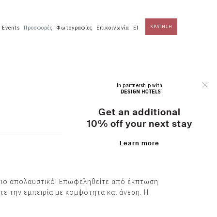
ΚΡΑΤΗΣΗ
Events
Προσφορές
Φωτογραφίες
Επικοινωνία
El
In partnership with
Get an additional
10% off your next stay
Learn more
 πιο απολαυστικό! Επωφεληθείτε από έκπτωση
τε την εμπειρία με κομψότητα και άνεση. Η