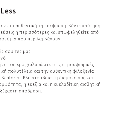
 Less
ην πιο αυθεντική της έκφραση. Κάντε κράτηση
ρεύσεις ή περισσότερες και επωφεληθείτε από
ρονόμια που περιλαμβάνουν:
ίς σουίτες μας
ινό
ήνη του spa, χαλαρώστε στις ατμοσφαιρικές
ιτική πολυτέλεια και την αυθεντική φιλοξενία
Santorini. Κλείστε τώρα τη διαμονή σας και
ομψότητα, η ευεξία και η κυκλαδίτικη αισθητική
αξέχαστη απόδραση.